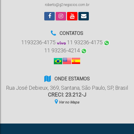
roberto@g2negocios.com.br
CONTATOS
1193236-4175
11 93236-4175
11 93236-4214
ONDE ESTAMOS
Rua José Debieux
,
369
,
Santana
,
São Paulo
,
SP
,
Brasil
CRECI: 23.212-J
Ver no Mapa