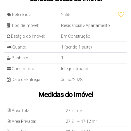
Referência:
2555
Tipo de Imóvel:
Residencial
»
Apartamento
Estágio do Imóvel:
Em Construção
Quarto:
1 (sendo 1 suíte)
Banheiro:
1
Construtora:
Integra Urbano
Data de Entrega:
Julho/2028
Medidas do Imóvel
Área Total:
27
.21
m²
Área Privada:
27
.21
~ 47
.12
m²