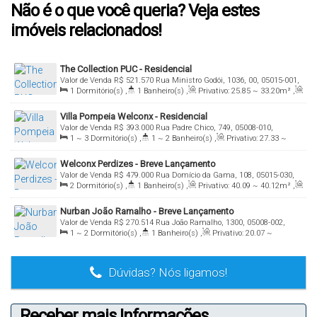
Não é o que você queria? Veja estes
imóveis relacionados!
The Collection PUC - Residencial
Valor de Venda
R$
521.570
Rua Ministro Godói, 1036, 00, 05015-001,
1
Dormitório(s)
,
1
Banheiro(s)
,
Privativo:
25
.85
~ 33
.20
m²
,
Perdizes, São Paulo, São Paulo, Brasil
Total:
25
.95
m²
,
Útil:
25
.95
~ 32
.65
m²
Villa Pompeia Welconx - Residencial
Valor de Venda
R$
393.000
Rua Padre Chico, 749, 05008-010,
1 ~ 3
Dormitório(s)
,
1 ~ 2
Banheiro(s)
,
Privativo:
27
.33
~
Perdizes, São Paulo, São Paulo, Brasil
69
.61
m²
,
Total:
27
.68
m²
,
Útil:
27
.68
~ 69
.61
m²
Welconx Perdizes - Breve Lançamento
Valor de Venda
R$
479.000
Rua Domício da Gama, 108, 05015-030,
2
Dormitório(s)
,
1
Banheiro(s)
,
Privativo:
40
.09
~ 40
.12
m²
,
Perdizes, São Paulo, São Paulo, Brasil
Total:
27
.00
m²
,
Útil:
27
.00
~ 40
.00
m²
Nurban João Ramalho - Breve Lançamento
Valor de Venda
R$
270.514
Rua João Ramalho, 1300, 05008-002,
1 ~ 2
Dormitório(s)
,
1
Banheiro(s)
,
Privativo:
20
.07
~
Perdizes, São Paulo, São Paulo, Brasil
56
.14
m²
,
Total:
17
.00
m²
,
Útil:
17
.00
~ 38
.00
m²
Dúvidas? Nós ligamos!
Receber mais Informações