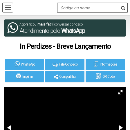
Agora ficou
mais fácil
conversar conosco
Atendimento pelo
WhatsApp
In Perdizes - Breve Lançamento
WhatsApp
Fale Conosco
Informações
Imprimir
Compartilhar
QR Code