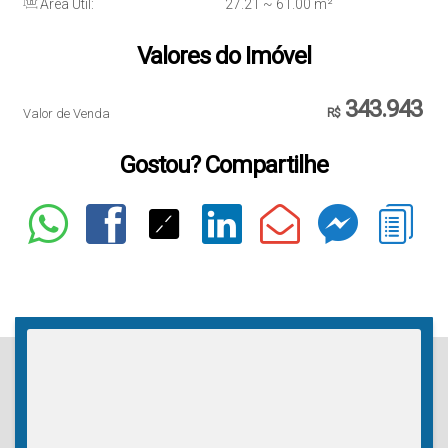
Área Útil:
27
.21
~ 61
.00
m²
Valores do Imóvel
343.943
Valor de Venda
R$
Gostou? Compartilhe