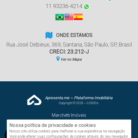
11 93236-4214
ONDE ESTAMOS
Rua José Debieux
,
369
,
Santana
,
São Paulo
,
SP
,
Brasil
CRECI: 23.212-J
Ver no Mapa
Apresenta.me ~ Plataforma Imobiliária
Copyright © 2026 ~ 0.0000s
Marchetti Imóveis
www.g2negocios.com.br
Nossa política de privacidade e cookies
Nosso site utiliza cookies para melhorar a sua experiência na navegação.
Você pode alterar suas configurações de cookies através do seu navegador.