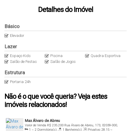
Detalhes do Imóvel
Básico
Elevador
Lazer
Espaço Kids
Piscina
Quadra Esportiva
Salão de Festas
Salão de Jogos
Estrutura
Portaria 24h
Não é o que você queria? Veja estes
imóveis relacionados!
Max Álvaro de Abreu
Valor de Venda
R$
235.200
Rua Álvaro de Abreu, 173, 02039-000,
1 ~ 2
Dormitório(s)
,
1
Banheiro(s)
,
Privativo:
28
.15
~
Jardim São Paulo(Zona Norte), São Paulo, São Paulo, Brasil