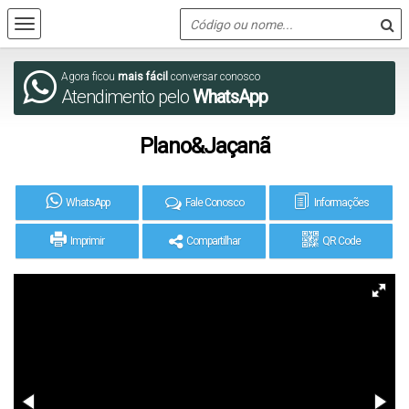
Agora ficou
mais fácil
conversar conosco
Atendimento pelo
WhatsApp
Plano&Jaçanã
WhatsApp
Fale Conosco
Informações
Imprimir
Compartilhar
QR Code