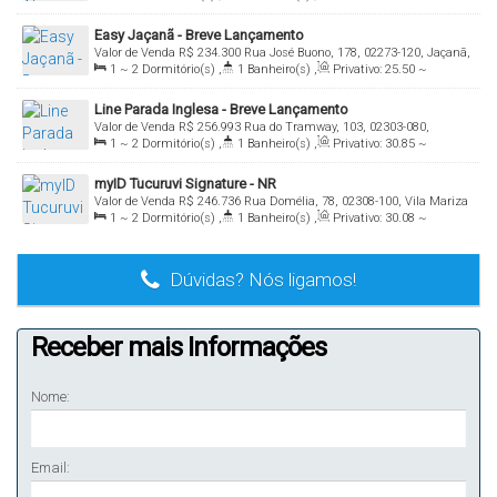
37
.42
m²
,
Total:
28
.15
m²
,
Útil:
28
.15
~ 43
.14
m²
Easy Jaçanã - Breve Lançamento
Valor de Venda
R$
234.300
Rua José Buono, 178, 02273-120, Jaçanã,
1 ~ 2
Dormitório(s)
,
1
Banheiro(s)
,
Privativo:
25
.50
~
São Paulo, São Paulo, Brasil
45
.92
m²
,
Total:
25
.49
m²
,
Útil:
25
.49
~ 46
.50
m²
Line Parada Inglesa - Breve Lançamento
Valor de Venda
R$
256.993
Rua do Tramway, 103, 02303-080,
1 ~ 2
Dormitório(s)
,
1
Banheiro(s)
,
Privativo:
30
.85
~
Tucuruvi, São Paulo, São Paulo, Brasil
40
.21
m²
,
1
Suíte(s)
,
Total:
30
.85
m²
,
Útil:
30
.85
~ 40
.00
m²
myID Tucuruvi Signature - NR
Valor de Venda
R$
246.736
Rua Domélia, 78, 02308-100, Vila Mariza
1 ~ 2
Dormitório(s)
,
1
Banheiro(s)
,
Privativo:
30
.08
~
Mazzei, São Paulo, São Paulo, Brasil
42
.49
m²
,
Total:
30
.08
m²
,
Útil:
30
.08
~ 42
.49
m²
Dúvidas? Nós ligamos!
Receber mais Informações
Nome:
Email: