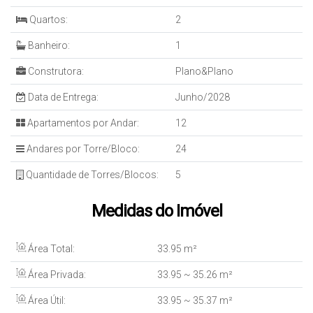
Quartos:
2
Banheiro:
1
Construtora:
Plano&Plano
Data de Entrega:
Junho/2028
Apartamentos por Andar:
12
Andares por Torre/Bloco:
24
Quantidade de Torres/Blocos:
5
Medidas do Imóvel
Área Total:
33
.95
m²
Área Privada:
33
.95
~ 35
.26
m²
Área Útil:
33
.95
~ 35
.37
m²