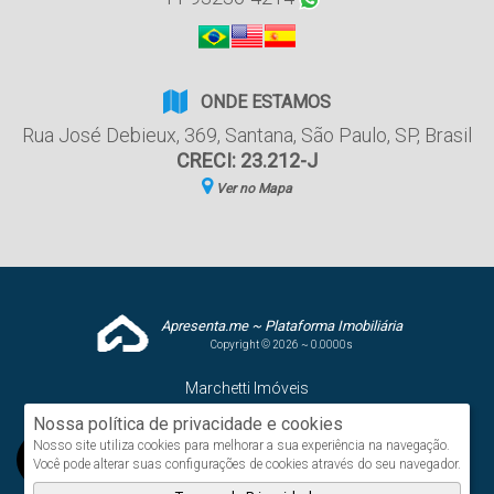
ONDE ESTAMOS
Rua José Debieux
,
369
,
Santana
,
São Paulo
,
SP
,
Brasil
CRECI: 23.212-J
Ver no Mapa
Apresenta.me ~ Plataforma Imobiliária
Copyright © 2026 ~ 0.0000s
Marchetti Imóveis
www.g2negocios.com.br
Nossa política de privacidade e cookies
Nosso site utiliza cookies para melhorar a sua experiência na navegação.
Você pode alterar suas configurações de cookies através do seu navegador.