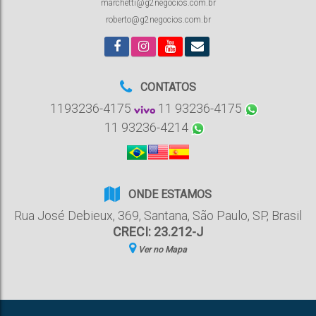
marchetti@g2negocios.com.br
roberto@g2negocios.com.br
CONTATOS
1193236-4175
11 93236-4175
11 93236-4214
ONDE ESTAMOS
Rua José Debieux
,
369
,
Santana
,
São Paulo
,
SP
,
Brasil
CRECI: 23.212-J
Ver no Mapa