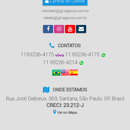
Central do Cliente
marchetti@g2negocios.com.br
roberto@g2negocios.com.br
CONTATOS
1193236-4175
11 93236-4175
11 93236-4214
ONDE ESTAMOS
Rua José Debieux
,
369
,
Santana
,
São Paulo
,
SP
,
Brasil
CRECI: 23.212-J
Ver no Mapa