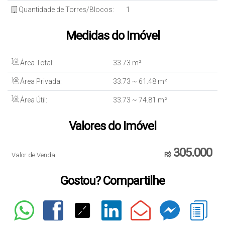
Quantidade de Torres/Blocos:
1
Medidas do Imóvel
Área Total:
33
.73
m²
Área Privada:
33
.73
~ 61
.48
m²
Área Útil:
33
.73
~ 74
.81
m²
Valores do Imóvel
305.000
Valor de Venda
R$
Gostou? Compartilhe