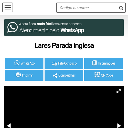
Agora ficou
mais fácil
conversar conosco
Atendimento pelo
WhatsApp
Lares Parada Inglesa
WhatsApp
Fale Conosco
Informações
Imprimir
Compartilhar
QR Code