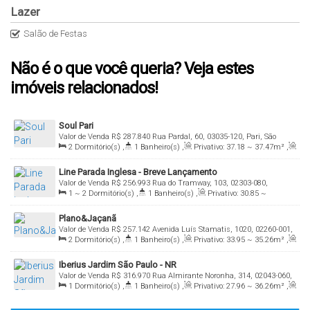
Lazer
Salão de Festas
Não é o que você queria? Veja estes
imóveis relacionados!
Soul Pari
Valor de Venda
R$
287.840
Rua Pardal, 60, 03035-120, Pari, São
2
Dormitório(s)
,
1
Banheiro(s)
,
Privativo:
37
.18
~ 37
.47
m²
,
Paulo, São Paulo, Brasil
Total:
37
.18
m²
,
Útil:
37
.18
~ 37
.47
m²
Line Parada Inglesa - Breve Lançamento
Valor de Venda
R$
256.993
Rua do Tramway, 103, 02303-080,
1 ~ 2
Dormitório(s)
,
1
Banheiro(s)
,
Privativo:
30
.85
~
Tucuruvi, São Paulo, São Paulo, Brasil
40
.21
m²
,
1
Suíte(s)
,
Total:
30
.85
m²
,
Útil:
30
.85
~ 40
.00
m²
Plano&Jaçanã
Valor de Venda
R$
257.142
Avenida Luís Stamatis, 1020, 02260-001,
2
Dormitório(s)
,
1
Banheiro(s)
,
Privativo:
33
.95
~ 35
.26
m²
,
Jaçanã, São Paulo, São Paulo, Brasil
Total:
33
.95
m²
,
Útil:
33
.95
~ 35
.37
m²
Iberius Jardim São Paulo - NR
Valor de Venda
R$
316.970
Rua Almirante Noronha, 314, 02043-060,
1
Dormitório(s)
,
1
Banheiro(s)
,
Privativo:
27
.96
~ 36
.26
m²
,
Jardim São Paulo(Zona Norte), São Paulo, São Paulo, Brasil
Total:
27
.96
m²
,
Útil:
27
.96
~ 36
.26
m²