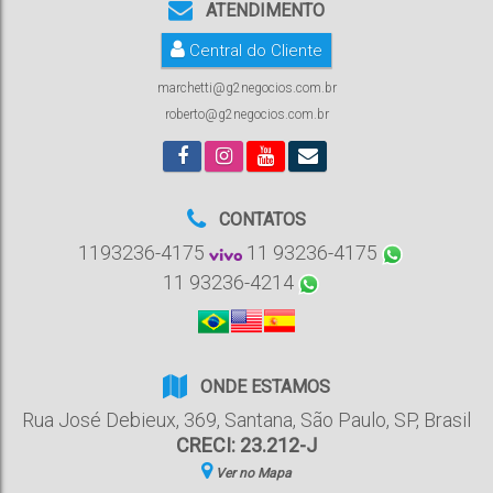
ATENDIMENTO
Central do Cliente
marchetti@g2negocios.com.br
roberto@g2negocios.com.br
CONTATOS
1193236-4175
11 93236-4175
11 93236-4214
ONDE ESTAMOS
Rua José Debieux
,
369
,
Santana
,
São Paulo
,
SP
,
Brasil
CRECI: 23.212-J
Ver no Mapa