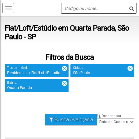
Flat/Loft/Estúdio em Quarta Parada, São
Paulo - SP
Filtros da Busca
Tipo de Imóvel:
Cidade:
Residencial » Flat/Loft/Estúdio
São Paulo
Bairro:
Quarta Parada
Ordenar por:
Busca Avançada