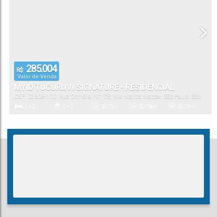
285.004
R$
Valor de Venda
MYID TUCURUVI SIGNATURE - RESIDENCIAL
CEP: 02308-100
,
Rua Domélia
,
N°:
78
,
Vila Mariza Mazzei
,
São Paulo
,
São
Paulo
,
Brasil
1 ~ 2
1 ~ 2
30
.73
~
30
.73
m²
30
.73
~
54
.59
m²
74
.65
m²
Dormitório(s)
Banheiro(s)
Privativo:
Total:
Útil: