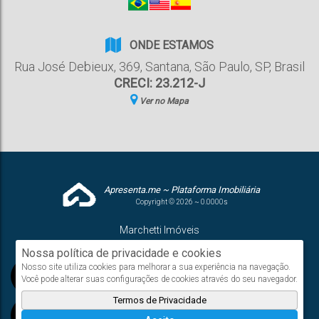
ONDE ESTAMOS
Rua José Debieux
,
369
,
Santana
,
São Paulo
,
SP
,
Brasil
CRECI: 23.212-J
Ver no Mapa
Apresenta.me ~ Plataforma Imobiliária
Copyright © 2026 ~ 0.0000s
Marchetti Imóveis
www.g2negocios.com.br
Nossa política de privacidade e cookies
Nosso site utiliza cookies para melhorar a sua experiência na navegação.
Você pode alterar suas configurações de cookies através do seu navegador.
Termos de Privacidade