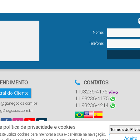
Nome:
Telefone:
ENDIMENTO
CONTATOS
1193236-4175
ral do Cliente
11 93236-4175
i@g2negocios.com.br
11 93236-4214
g2negocios.com.br
 política de privacidade e cookies
Termos de Priva
ite utiliza cookies para melhorar a sua experiência na navegação.
Marchetti Imóveis
Aceito
de alterar suas configurações de cookies através do seu navegador.