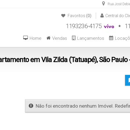
Rua José Debi
Favoritos
(0)
Central do Cli
1193236-4175
11 93236-4175
11 93236-4214
Home
Vendas
Lançamentos
Locaçõ
De R$500.000 
rtamento em Vila Zilda (Tatuapé), São Paulo 
Não foi encontrado nenhum Imóvel. Redefin