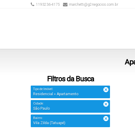
1193236-4175
marchetti@g2negocios.com.br
Apa
Filtros da Busca
Tipo de Imóvel:
Residencial » Apartamento
Cidade:
São Paulo
Bairro:
Vila Zilda (Tatuapé)