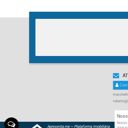
AT
Cent
marchett
roberto@
Nossa
Nosso s
Apresenta.me ~ Plataforma Imobiliária
Você po