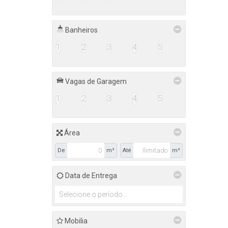
Banheiros
1
2
3
4
5
Vagas de Garagem
1
2
3
4
5
Área
De
m²
Até
m²
Data de Entrega
Mobilia