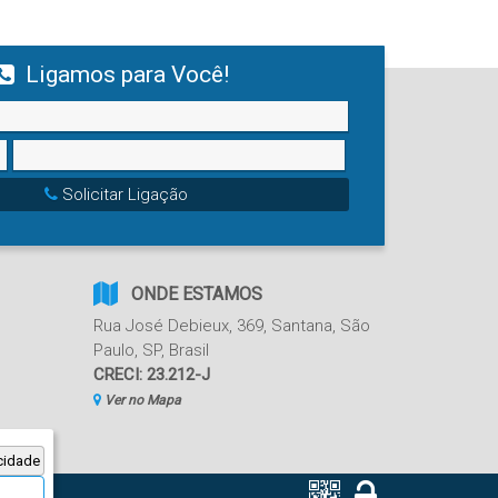
Ligamos para Você!
Solicitar Ligação
ONDE ESTAMOS
Rua José Debieux
,
369
,
Santana
,
São
Paulo
,
SP
,
Brasil
CRECI: 23.212-J
Ver no Mapa
cidade