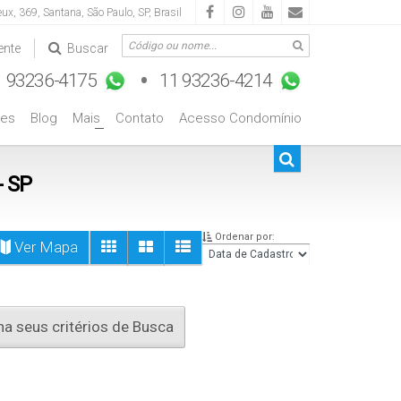
eux
,
369
,
Santana
,
São Paulo
,
SP
,
Brasil
ente
Buscar
es
Blog
Mais
Contato
Acesso Condomínio
Até R$1.000.000
De R$500.000 Até R$1.000.000
+
- SP
Ordenar por:
Ver Mapa
a seus critérios de Busca