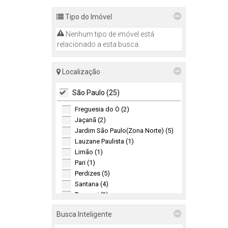
Tipo do Imóvel
Nenhum tipo de imóvel está
relacionado a esta busca.
Localização
São Paulo (25)
Freguesia do Ó (2)
Jaçanã (2)
Jardim São Paulo(Zona Norte) (5)
Lauzane Paulista (1)
Limão (1)
Pari (1)
Perdizes (5)
Santana (4)
Tucuruvi (2)
Vila Isolina Mazzei (1)
Busca Inteligente
Vila Mariza Mazzei (1)